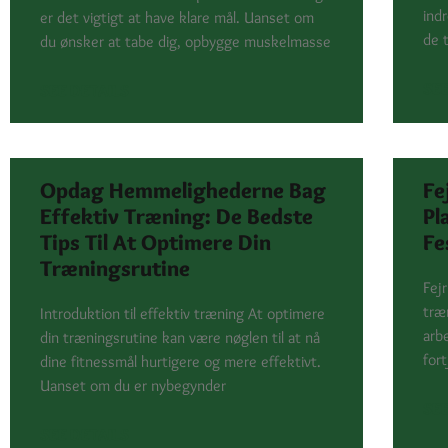
ind
er det vigtigt at have klare mål. Uanset om
de 
du ønsker at tabe dig, opbygge muskelmasse
SEE
SEE DETAILS
Opdag Hemmelighederne Bag
Fe
Effektiv Træning: De Bedste
Pl
Tips Til At Optimere Din
Fe
Træningsrutine
Fejr
træ
Introduktion til effektiv træning At optimere
arb
din træningsrutine kan være nøglen til at nå
fort
dine fitnessmål hurtigere og mere effektivt.
Uanset om du er nybegynder
SEE
SEE DETAILS