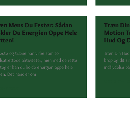
æn Mens Du Fester: Sådan
Træn Din
lder Du Energien Oppe Hele
Motion T
tten!
Hud Og D
feste og træne kan virke som to
Træn Din Hud 
satrettede aktiviteter, men med de rette
krop og dit s
ategier kan du holde energien oppe hele
indflydelse på
ten. Det handler om
SEE DETAILS
 DETAILS