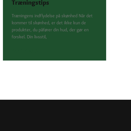
Træningstips
Træningens indflydelse på skønhed Når det
kommer til skønhed, er det ikke kun de
produkter, du påfører din hud, der gør en
forskel. Din livsstil,
SEE DETAILS