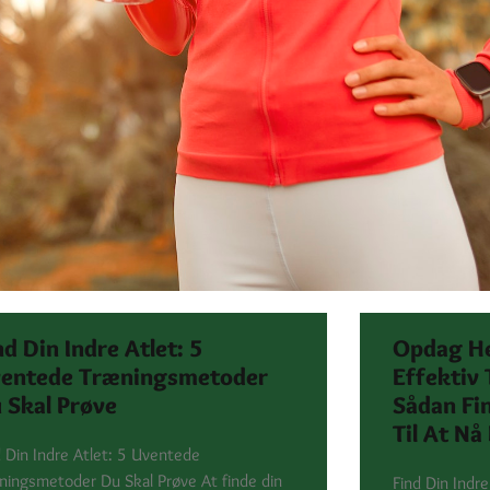
nd Din Indre Atlet: 5
Opdag H
entede Træningsmetoder
Effektiv 
 Skal Prøve
Sådan Fi
Til At Nå
d Din Indre Atlet: 5 Uventede
ningsmetoder Du Skal Prøve At finde din
Find Din Indr