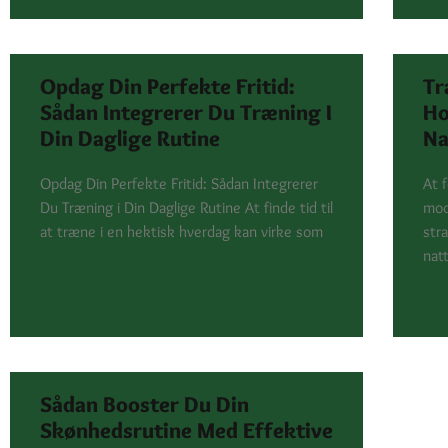
Opdag Din Perfekte Fritid:
Tr
Sådan Integrerer Du Træning I
Ho
Din Daglige Rutine
Na
Opdag Din Perfekte Fritid: Sådan Integrerer
At 
Du Træning i Din Daglige Rutine At finde tid til
mod
at træne i en hektisk hverdag kan virke som
str
nat
SEE DETAILS
SEE
Sådan Booster Du Din
Skønhedsrutine Med Effektive