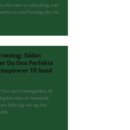
an ofte være en udfordring, især
verfor en travl hverdag eller har
 Træning: Sådan
er Du Den Perfekte
 Inspirerer Til Sund
f fest med træningsfokus At
ning kan være en fantastisk
ere både dig selv og dine
holde