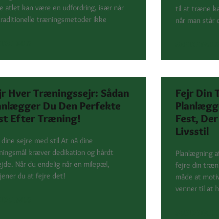
re atlet kan være en udfordring, især når
til at træne k
traditionelle træningsmetoder ikke
når man står o
 DETAILS
SEE DETAILS
jr Hver Træningssejr: Sådan
Fejr Din
anlægger Du Den Perfekte
Planlægg
st Efter Træning!
Fest, Der
Livsstil
 dine sejre med stil At nå dine
ningsmål kræver dedikation og hårdt
Planlægning a
ejde. Når du endelig når en milepæl,
fejre din træ
jener du at fejre det!
måde at motiv
venner til at 
 DETAILS
SEE DETAILS