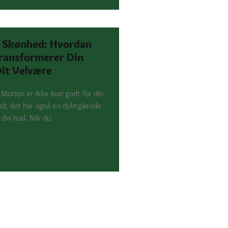
 Skønhed: Hvordan
ransformerer Din
it Velvære
Motion er ikke kun godt for din
ind; det har også en dybtgående
 din hud. Når du