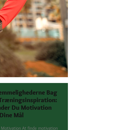
emmelighederne Bag
Træningsinspiration:
nder Du Motivation
 Dine Mål
e Motivation At finde motivation