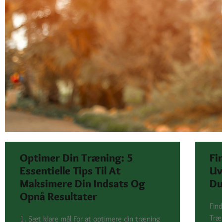
Optimer Din Træning: 5
Fi
Essentielle Tips Til At
Uv
Maksimere Din Indsats Og
Du
Opnå Resultater
Fin
Træ
1. Sæt klare mål For at optimere din træning