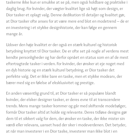
taskerne ikke kun er smukke at se på, men også holdbare og praktiske i
daglig brug. For kvinder, der vægter kvalitet lige så højt som design, er
Dior tasker et oplagt valg. Denne dedikation til detaljer og kvalitet gør,
at Dior tasker ofte anses for at være mere end blot en modetrend – de er
en investering i et stykke designhistorie, der kan følge en gennem
mange år.
Udover den høje kvalitet er der også en stærk kulturel og historisk
betydning knyttet til Dior tasker. De er ofte set på nogle af verdens mest
kendte personligheder og har derfor opnået en status som en af de mest
eftertragtede tasker i verden. For kvinder, der ønsker at eje noget med
en dyb historie og en stærk kulturel betydning, er Dior tasker det
perfekte valg. Det er ikke bare en taske, men et stykke modearv, der
bærer med sig en følelse af eksklusivitet og prestige.
En anden væsentlig grund til, at Dior tasker er så populære blandt
kvinder, der elsker designer tasker, er deres evne til at transcendere
trends. Mens mange tasker kommer og går med skiftende modebølger,
formår Dior tasker altid at holde sig relevante. Deres tidløse designs gør
dem til et sikkert valg for dem, der ønsker en taske, der ikke mister sin
værdi eller relevans, uanset hvad der sker i modeverdenen. Det betyder,
at når man investerer i en Dior taske, investerer man ikke blot i en