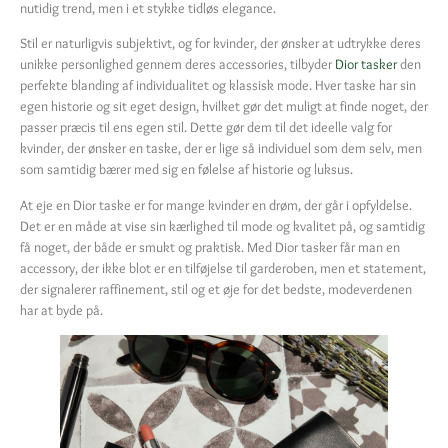
nutidig trend, men i et stykke tidløs elegance.
Stil er naturligvis subjektivt, og for kvinder, der ønsker at udtrykke deres
unikke personlighed gennem deres accessories, tilbyder
Dior tasker
den
perfekte blanding af individualitet og klassisk mode. Hver taske har sin
egen historie og sit eget design, hvilket gør det muligt at finde noget, der
passer præcis til ens egen stil. Dette gør dem til det ideelle valg for
kvinder, der ønsker en taske, der er lige så individuel som dem selv, men
som samtidig bærer med sig en følelse af historie og luksus.
At eje en Dior taske er for mange kvinder en drøm, der går i opfyldelse.
Det er en måde at vise sin kærlighed til mode og kvalitet på, og samtidig
få noget, der både er smukt og praktisk. Med Dior tasker får man en
accessory, der ikke blot er en tilføjelse til garderoben, men et statement,
der signalerer raffinement, stil og et øje for det bedste, modeverdenen
har at byde på.