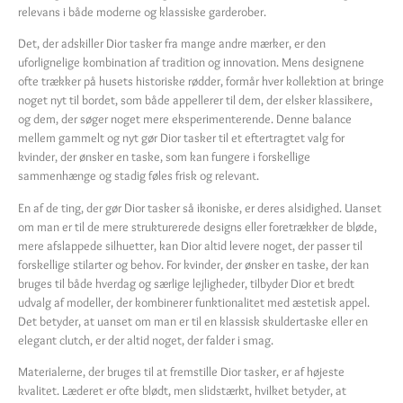
relevans i både moderne og klassiske garderober.
Det, der adskiller Dior tasker fra mange andre mærker, er den
uforlignelige kombination af tradition og innovation. Mens designene
ofte trækker på husets historiske rødder, formår hver kollektion at bringe
noget nyt til bordet, som både appellerer til dem, der elsker klassikere,
og dem, der søger noget mere eksperimenterende. Denne balance
mellem gammelt og nyt gør Dior tasker til et eftertragtet valg for
kvinder, der ønsker en taske, som kan fungere i forskellige
sammenhænge og stadig føles frisk og relevant.
En af de ting, der gør Dior tasker så ikoniske, er deres alsidighed. Uanset
om man er til de mere strukturerede designs eller foretrækker de bløde,
mere afslappede silhuetter, kan Dior altid levere noget, der passer til
forskellige stilarter og behov. For kvinder, der ønsker en taske, der kan
bruges til både hverdag og særlige lejligheder, tilbyder Dior et bredt
udvalg af modeller, der kombinerer funktionalitet med æstetisk appel.
Det betyder, at uanset om man er til en klassisk skuldertaske eller en
elegant clutch, er der altid noget, der falder i smag.
Materialerne, der bruges til at fremstille Dior tasker, er af højeste
kvalitet. Læderet er ofte blødt, men slidstærkt, hvilket betyder, at