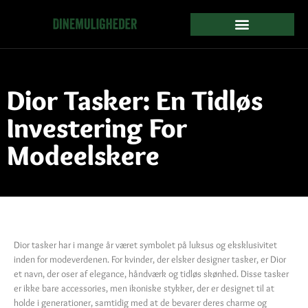
Dior Tasker: En Tidløs
Investering For
Modeelskere
Dior tasker har i mange år været symbolet på luksus og eksklusivitet
inden for modeverdenen. For kvinder, der elsker designer tasker, er Dior
et navn, der oser af elegance, håndværk og tidløs skønhed. Disse tasker
er ikke bare accessories, men ikoniske stykker, der er designet til at
holde i generationer, samtidig med at de bevarer deres charme og