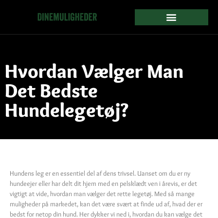
Hvordan Vælger Man
Det Bedste
Hundelegetøj?
Hundens leg er en essentiel del af dens trivsel. Uanset om du er ny
hundeejer eller har delt dit hjem med en pelsklædt ven i årevis, er det
vigtigt at vide, hvordan man vælger det rette legetøj. Med så mange
muligheder på markedet, kan det være svært at finde ud af, hvad der er
bedst for netop din hund. Her dykker vi ned i, hvordan du kan vælge det