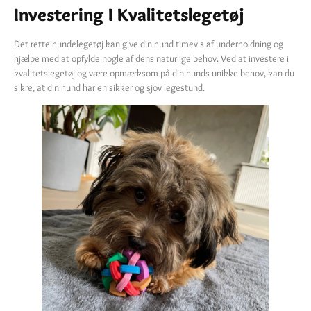
Investering I Kvalitetslegetøj
Det rette hundelegetøj kan give din hund timevis af underholdning og
hjælpe med at opfylde nogle af dens naturlige behov. Ved at investere i
kvalitetslegetøj og være opmærksom på din hunds unikke behov, kan du
sikre, at din hund har en sikker og sjov legestund.