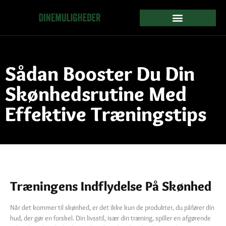
Sådan Booster Du Din
Skønhedsrutine Med
Effektive Træningstips
Træningens Indflydelse På Skønhed
Når det kommer til skønhed, er det ikke kun de produkter, du påfører din
hud, der gør en forskel. Din livsstil, især din træning, spiller en afgørende