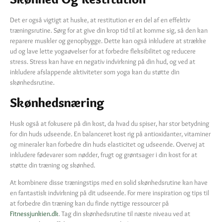
Det er også vigtigt at huske, at restitution er en del af en effektiv
træningsrutine. Sørg for at give din krop tid til at komme sig, så den kan
reparere muskler og genopbygge. Dette kan også inkludere at strække
ud og lave lette yogaøvelser for at forbedre fleksibilitet og reducere
stress. Stress kan have en negativ indvirkning på din hud, og ved at
inkludere afslappende aktiviteter som yoga kan du støtte din
skønhedsrutine.
Skønhedsnæring
Husk også at fokusere på din kost, da hvad du spiser, har stor betydning
for din huds udseende. En balanceret kost rig på antioxidanter, vitaminer
og mineraler kan forbedre din huds elasticitet og udseende. Overvej at
inkludere fødevarer som nødder, frugt og grøntsager i din kost for at
støtte din træning og skønhed.
At kombinere disse træningstips med en solid skønhedsrutine kan have
en fantastisk indvirkning på dit udseende. For mere inspiration og tips til
at forbedre din træning kan du finde nyttige ressourcer på
Fitnessjunkien.dk
. Tag din skønhedsrutine til næste niveau ved at