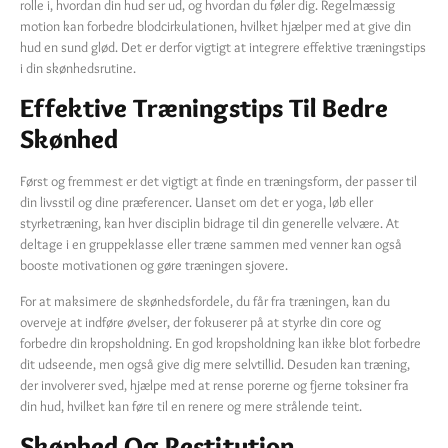
rolle i, hvordan din hud ser ud, og hvordan du føler dig. Regelmæssig
motion kan forbedre blodcirkulationen, hvilket hjælper med at give din
hud en sund glød. Det er derfor vigtigt at integrere effektive træningstips
i din skønhedsrutine.
Effektive Træningstips Til Bedre
Skønhed
Først og fremmest er det vigtigt at finde en træningsform, der passer til
din livsstil og dine præferencer. Uanset om det er yoga, løb eller
styrketræning, kan hver disciplin bidrage til din generelle velvære. At
deltage i en gruppeklasse eller træne sammen med venner kan også
booste motivationen og gøre træningen sjovere.
For at maksimere de skønhedsfordele, du får fra træningen, kan du
overveje at indføre øvelser, der fokuserer på at styrke din core og
forbedre din kropsholdning. En god kropsholdning kan ikke blot forbedre
dit udseende, men også give dig mere selvtillid. Desuden kan træning,
der involverer sved, hjælpe med at rense porerne og fjerne toksiner fra
din hud, hvilket kan føre til en renere og mere strålende teint.
Skønhed Og Restitution